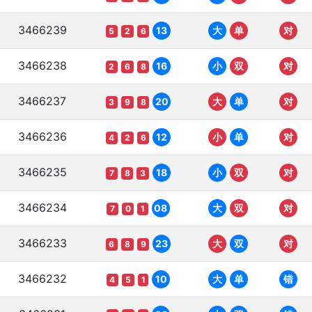
3466239
13
大
单
对
5
2
6
3466238
16
小
双
对
2
6
8
3466237
20
大
单
对
3
9
8
3466236
12
小
单
对
4
2
6
3466235
18
小
双
对
7
8
3
3466234
08
大
双
对
7
0
1
3466233
23
大
双
对
6
8
9
3466232
10
大
单
错
4
5
1