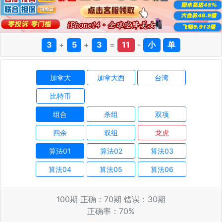
3
+
5
+
3
=
11
-
小
单
加拿大
加拿大西
台湾
比特币
组合
杀组
双项
四余
双组
龙虎
算法01
算法02
算法03
算法04
算法05
算法06
100
期 正确：
70
期 错误：
30
期
正确率：
70
%