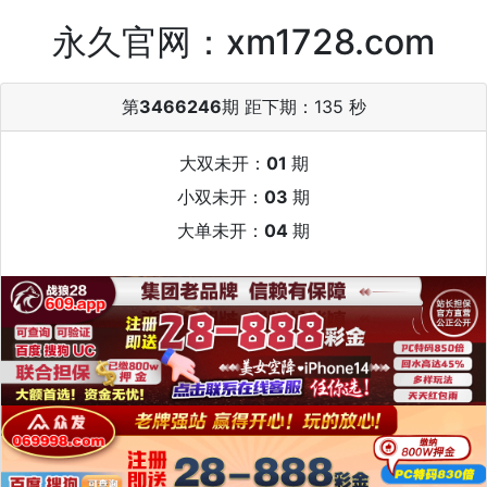
永久官网：xm1728.com
第
3466246
期 距下期：
135 秒
大双未开：
01
期
小双未开：
03
期
大单未开：
04
期