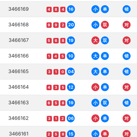
3466169
16
小
单
错
4
8
4
3466168
20
小
双
对
9
9
2
3466167
19
大
双
对
5
6
8
3466166
10
大
单
错
1
4
5
3466165
04
大
单
错
3
1
0
3466164
12
小
单
对
4
3
5
3466163
19
小
双
错
6
5
8
3466162
06
小
单
对
3
1
2
3466161
15
小
单
对
2
5
8