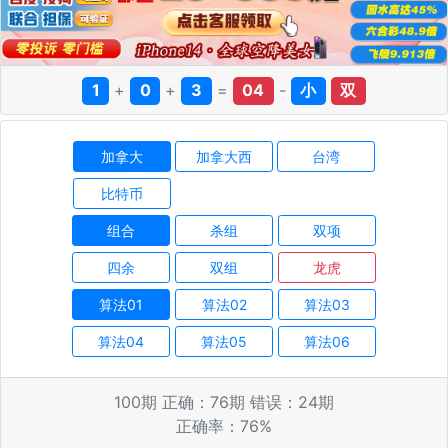
1
+
0
+
3
=
04
-
小
双
加拿大
加拿大西
台湾
比特币
组合
杀组
双项
四余
双组
龙虎
算法01
算法02
算法03
算法04
算法05
算法06
100
期 正确：
76
期 错误：
24
期
正确率：
76
%