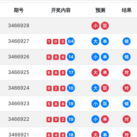
期号
开奖内容
预测
结果
3466928
小
双
3466927
04
大
单
错
1
0
3
3466926
14
小
单
错
6
0
8
3466925
17
大
单
对
6
6
5
3466924
10
大
双
对
0
2
8
3466923
19
小
双
错
5
8
6
3466922
19
小
单
对
8
9
2
3466921
18
大
单
对
6
4
8