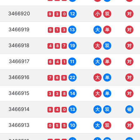
3466920
12
小
双
对
9
3
0
3466919
13
大
单
对
9
1
3
3466918
19
大
双
对
4
8
7
3466917
11
大
单
对
6
4
1
3466916
22
大
单
对
7
6
9
3466915
14
大
单
对
3
3
8
3466914
13
大
双
错
9
4
0
3466913
10
大
双
对
0
5
5