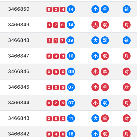
3466850
14
小
单
错
8
2
4
3466849
14
大
双
对
1
7
6
3466848
09
大
双
错
1
1
7
3466847
16
小
双
对
9
4
3
3466846
09
小
单
对
0
9
0
3466845
07
小
单
对
2
0
5
3466844
07
小
双
对
0
2
5
3466843
11
大
单
对
3
8
0
3466842
18
小
双
对
8
4
6