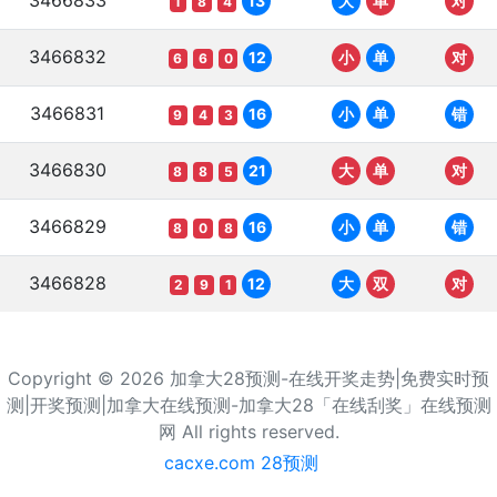
13
大
单
对
1
8
4
3466832
12
小
单
对
6
6
0
3466831
16
小
单
错
9
4
3
3466830
21
大
单
对
8
8
5
3466829
16
小
单
错
8
0
8
3466828
12
大
双
对
2
9
1
Copyright © 2026 加拿大28预测-在线开奖走势|免费实时预
测|开奖预测|加拿大在线预测-加拿大28「在线刮奖」在线预测
网 All rights reserved.
cacxe.com 28预测