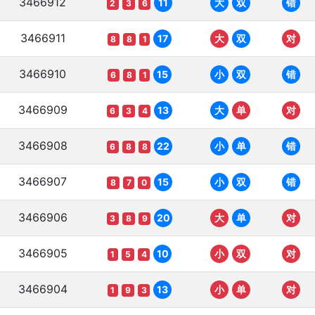
3466912
11
大
双
错
2
3
6
3466911
17
大
双
对
8
8
1
3466910
15
小
双
错
6
8
1
3466909
13
大
单
对
6
3
4
3466908
22
小
单
错
6
8
8
3466907
15
小
双
错
8
7
0
3466906
20
大
单
对
3
8
9
3466905
10
小
双
对
1
5
4
3466904
13
小
单
对
1
9
3