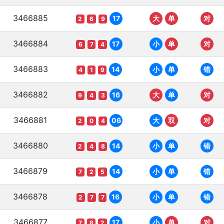
3466885
17
大
单
对
2
6
9
3466884
17
小
单
对
6
7
4
3466883
14
小
单
错
4
1
9
3466882
16
大
单
对
9
4
3
3466881
06
大
双
对
2
0
4
3466880
14
小
单
错
2
4
8
3466879
14
小
单
错
7
2
5
3466878
16
小
单
错
2
7
7
3466877
17
小
单
对
7
8
2