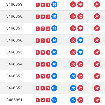
3466859
15
大
单
对
4
6
5
3466858
10
小
双
对
7
0
3
3466857
11
小
单
对
2
7
2
3466856
14
大
单
对
6
3
5
3466855
16
大
单
对
8
5
3
3466854
16
大
双
对
9
4
3
3466853
10
大
双
对
3
3
4
3466852
08
大
双
对
1
2
5
3466851
22
小
双
对
9
4
9